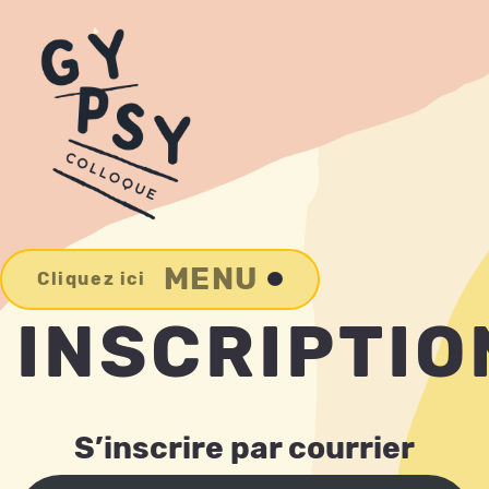
MENU
Cliquez ici
INSCRIPTIO
S’inscrire par courrier