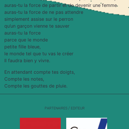
auras-tu la force de partir et de devenir une femme
auras-tu la force de ne pas attendre
simplement assise sur le perron
qu’un garçon vienne te sauver
auras-tu la force
parce que le monde
petite fille bleue,
le monde tel que tu vas le créer
Il faudra bien y vivre.
En attendant compte tes doigts,
Compte les notes,
Compte les gouttes de pluie.
PARTENAIRES / EDITEUR