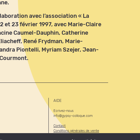
nne.
llaboration avec l’association « La
2 et 23 février 1997, avec Marie-Claire
ancine Caumel-Dauphin, Catherine
Eliacheff, René Frydman, Marie-
andra Piontelli, Myriam Szejer, Jean-
l-Courmont.
AIDE
Ecrivez-nous
info@gypsy-colloque.com
Contact
Conditions générales de vente
Mentions légales