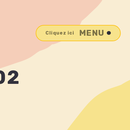
MENU
Cliquez ici
02